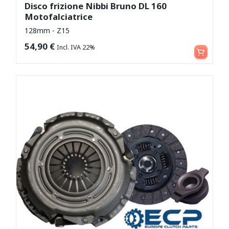
Disco frizione Nibbi Bruno DL 160
Motofalciatrice
128mm - Z15
Aggiungi al carrello
54,90
€
Incl. IVA 22%