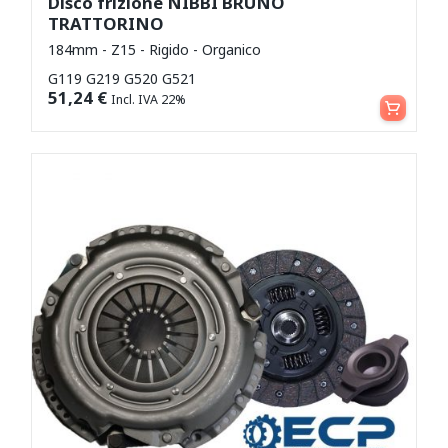
Disco frizione NIBBI BRUNO
TRATTORINO
184mm - Z15 - Rigido - Organico
G119 G219 G520 G521
Aggiungi al carrello
51,24
€
Incl. IVA 22%