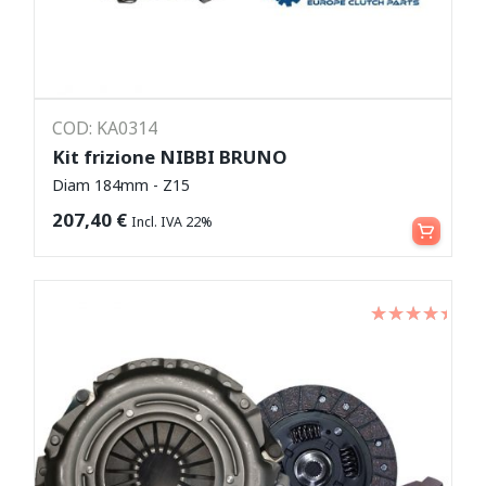
COD: KA0314
Kit frizione NIBBI BRUNO
Diam 184mm - Z15
Aggiungi al carrello
207,40
€
Incl. IVA 22%
Valutato
su 5