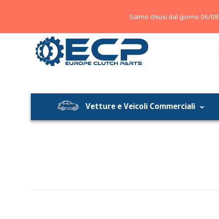
About
Contatti
Blog
Siamo chiusi dal giorno 06/08
Vetture e Veicoli Commerciali