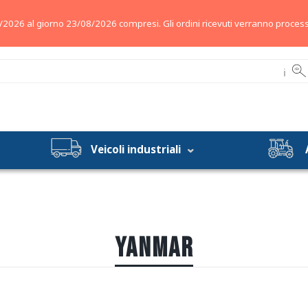
/2026 al giorno 23/08/2026 compresi. Gli ordini ricevuti verranno process
ℹ
Veicoli industriali
YANMAR