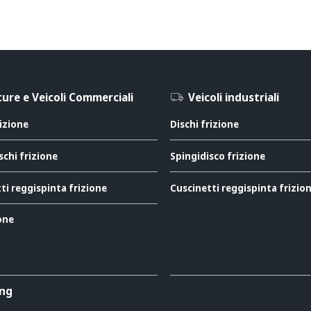
ure e Veicoli Commerciali
Veicoli industriali
rizione
Dischi frizione
schi frizione
Spingidisco frizione
ti reggispinta frizione
Cuscinetti reggispinta frizio
ione
ing