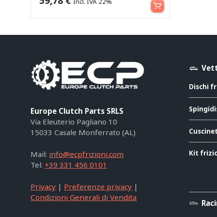
59,78
€
Incl. IVA 22%
Vett
Dischi f
Spingidi
Europe Clutch Parts SRLS
Via Eleuterio Pagliano 10
Cuscinet
15033 Casale Monferrato (AL)
Kit friz
Mail:
info@ecpfrizioni.com
Tel:
+39 331 456 0101
Privacy
|
Preferenze privacy
|
Condizioni Generali di Vendita
Rac