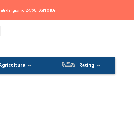
Account
Carrello
ati dal giorno 24/08.
IGNORA
Agricoltura
Racing