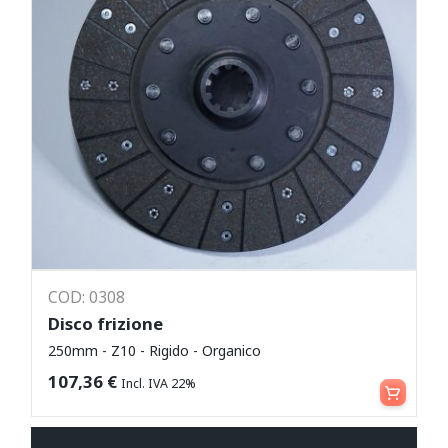
COD: 0308
Disco frizione
250mm - Z10 - Rigido - Organico
Aggiungi al carrello
107,36
€
Incl. IVA 22%