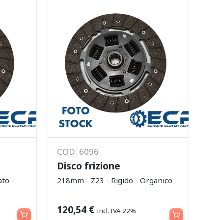
COD: 6096
Disco frizione
to -
218mm - Z23 - Rigido - Organico
Leggi tutto
Leggi tutto
120,54
€
Incl. IVA 22%