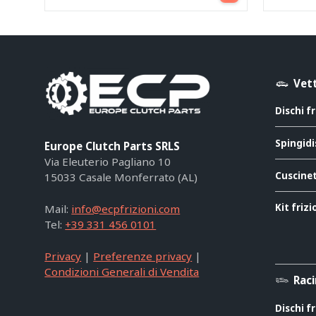
Vett
Dischi f
Spingidi
Europe Clutch Parts SRLS
Via Eleuterio Pagliano 10
Cuscinet
15033 Casale Monferrato (AL)
Kit friz
Mail:
info@ecpfrizioni.com
Tel:
+39 331 456 0101
Privacy
|
Preferenze privacy
|
Condizioni Generali di Vendita
Rac
Dischi f