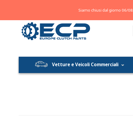
About
Contatti
Blog
Siamo chiusi dal giorno 06/08
Vetture e Veicoli Commerciali