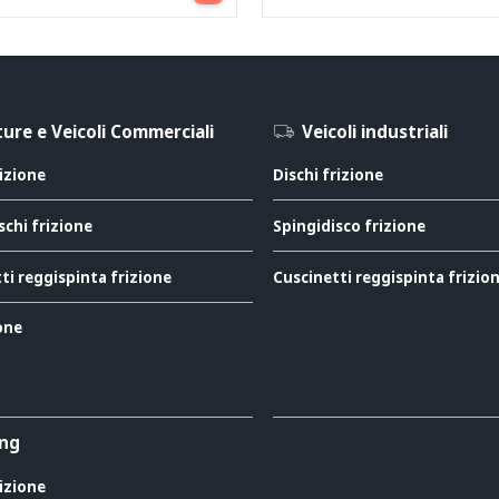
ure e Veicoli Commerciali
Veicoli industriali
rizione
Dischi frizione
schi frizione
Spingidisco frizione
ti reggispinta frizione
Cuscinetti reggispinta frizio
ione
ing
rizione