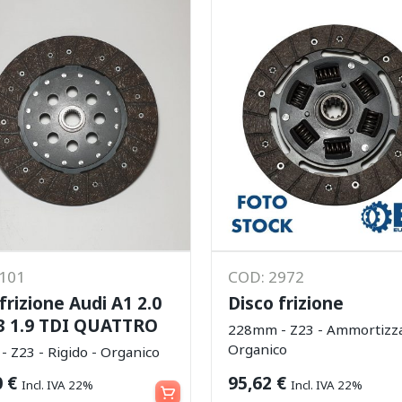
6101
COD: 2972
frizione Audi A1 2.0
Disco frizione
3 1.9 TDI QUATTRO
228mm - Z23 - Ammortizza
Organico
 Z23 - Rigido - Organico
Aggiungi al carrello
0
€
95,62
€
Incl. IVA 22%
Incl. IVA 22%