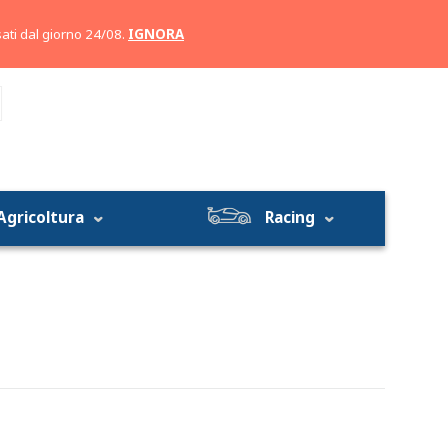
Account
Carrello
ati dal giorno 24/08.
IGNORA
Agricoltura
Racing