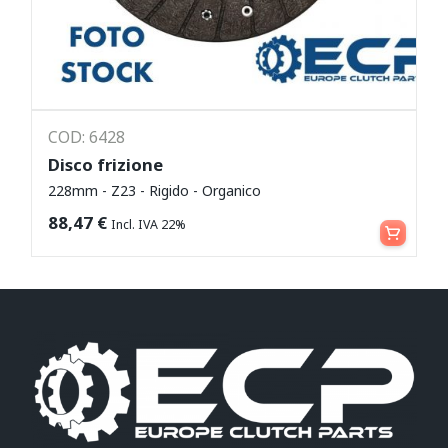
COD: 6428
Disco frizione
228mm - Z23 - Rigido - Organico
Leggi tutto
88,47
€
Incl. IVA 22%