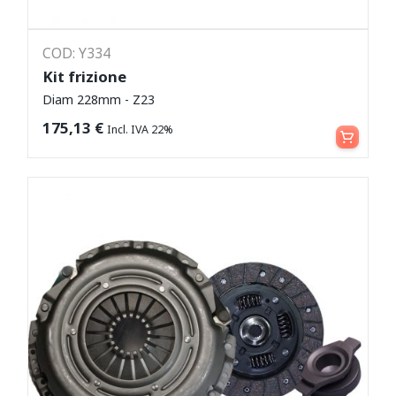
COD: Y334
Kit frizione
Diam 228mm - Z23
Leggi tutto
175,13
€
Incl. IVA 22%