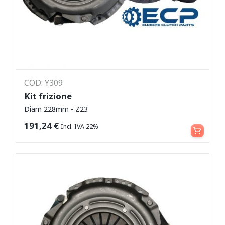
COD: Y309
Kit frizione
Diam 228mm - Z23
Leggi tutto
191,24
€
Incl. IVA 22%