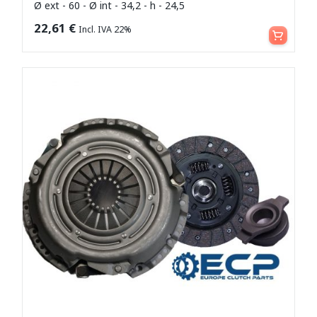
Ø ext - 60 - Ø int - 34,2 - h - 24,5
Aggiungi al carrello
22,61
€
Incl. IVA 22%