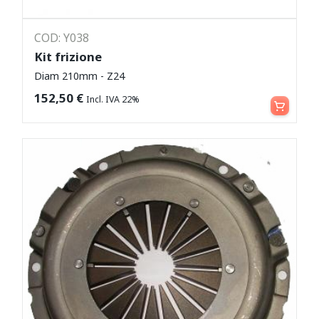
COD: Y038
Kit frizione
Diam 210mm - Z24
Aggiungi al carrello
152,50
€
Incl. IVA 22%