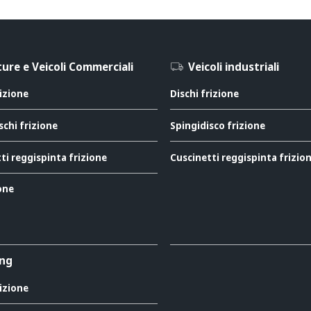
ure e Veicoli Commerciali
Veicoli industriali
rizione
Dischi frizione
schi frizione
Spingidisco frizione
ti reggispinta frizione
Cuscinetti reggispinta frizio
ione
ing
rizione