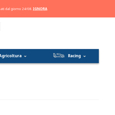
Account
Carrello
ati dal giorno 24/08.
IGNORA
Agricoltura
Racing