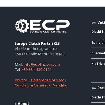
Vett
Dischi f
Spingidi
Europe Clutch Parts SRLS
Via Eleuterio Pagliano 10
Cuscinet
15033 Casale Monferrato (AL)
Kit friz
Mail:
info@ecpfrizioni.com
Tel:
+39 331 456 0101
Privacy
|
Preferenze privacy
|
Condizioni Generali di Vendita
Rac
Dischi f
About