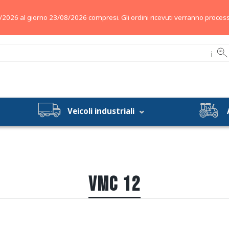
/2026 al giorno 23/08/2026 compresi. Gli ordini ricevuti verranno process
ℹ
Veicoli industriali
VMC 12