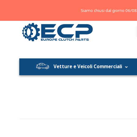
About
Contatti
Blog
Siamo chiusi dal giorno 06/08
Vetture e Veicoli Commerciali