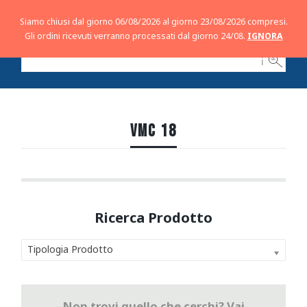
Siamo chiusi dal giorno 06/08/2026 al giorno 23/08/2026 compresi.
Gli ordini ricevuti verranno processati dal giorno 24/08.
IGNORA
ℹ
VMC 18
Tipologia Prodotto
Non trovi quello che cerchi? Vai