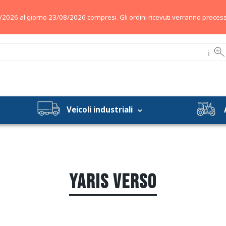
/2026 al giorno 23/08/2026 compresi. Gli ordini ricevuti verranno process
ℹ
Veicoli industriali
YARIS VERSO