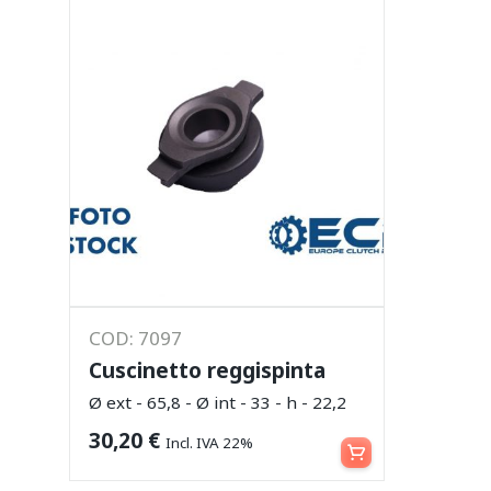
COD: 7097
Cuscinetto reggispinta
Ø ext - 65,8 - Ø int - 33 - h - 22,2
Leggi tutto
30,20
€
Incl. IVA 22%