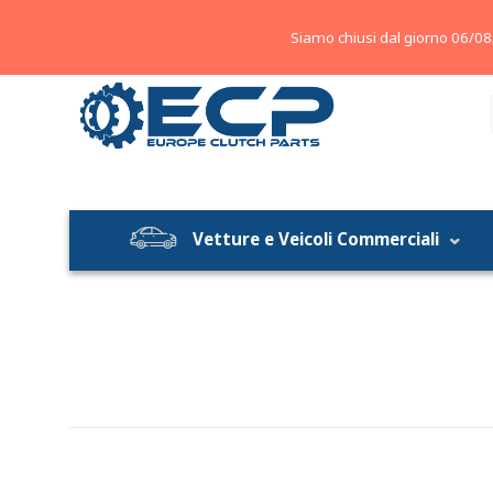
About
Contatti
Blog
Siamo chiusi dal giorno 06/08
Vetture e Veicoli Commerciali