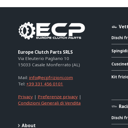
Vett
Dischi f
Spingidi
Europe Clutch Parts SRLS
Via Eleuterio Pagliano 10
Cuscinet
15033 Casale Monferrato (AL)
Kit friz
Mail:
info@ecpfrizioni.com
Tel:
+39 331 456 0101
Privacy
|
Preferenze privacy
|
Condizioni Generali di Vendita
Rac
Dischi f
About