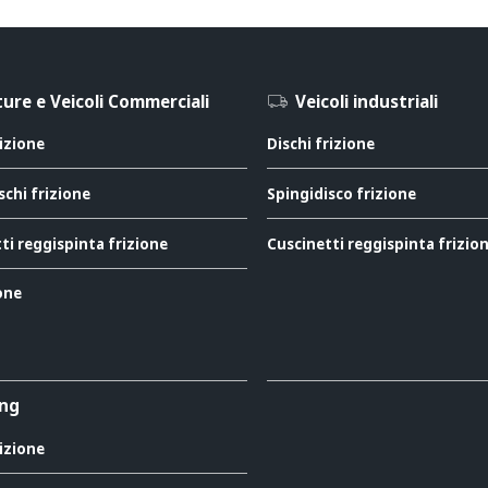
ure e Veicoli Commerciali
Veicoli industriali
rizione
Dischi frizione
schi frizione
Spingidisco frizione
ti reggispinta frizione
Cuscinetti reggispinta frizio
ione
ing
rizione