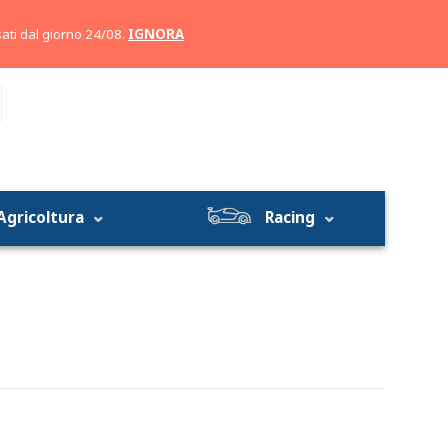
Account
Carrello
ati dal giorno 24/08.
IGNORA
Agricoltura
Racing