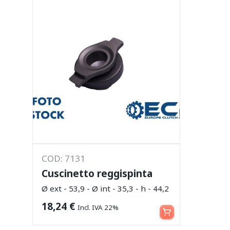
COD: 7131
Cuscinetto reggispinta
Ø ext - 53,9 - Ø int - 35,3 - h - 44,2
Leggi tutto
18,24
€
Incl. IVA 22%