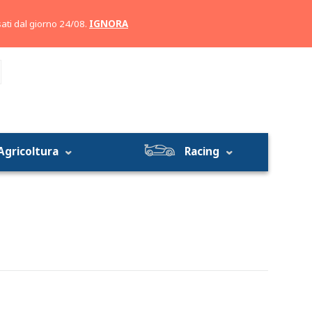
Account
Carrello
ati dal giorno 24/08.
IGNORA
Agricoltura
Racing