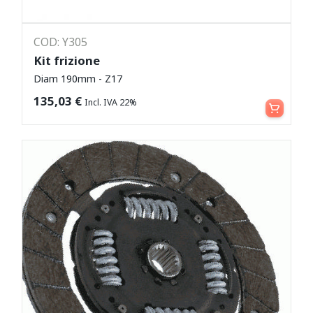
COD: Y305
Kit frizione
Diam 190mm - Z17
Leggi tutto
135,03
€
Incl. IVA 22%