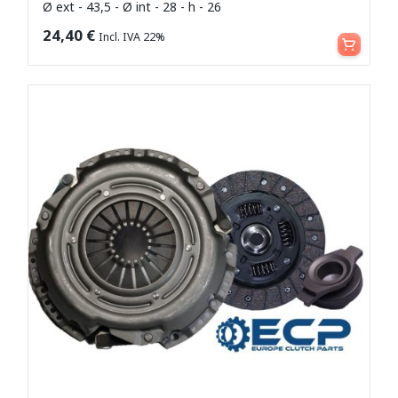
Ø ext - 43,5 - Ø int - 28 - h - 26
Aggiungi al carrello
24,40
€
Incl. IVA 22%