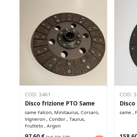
COD: 3461
COD: 
Disco frizione PTO Same
Disco
same Falcon, Minitaurus, Corsaro,
same , F
Vigneron , Condor , Taurus,
Frutteto , Argon
Aggiungi al carrello
97,60
€
158,6
Incl. IVA 22%