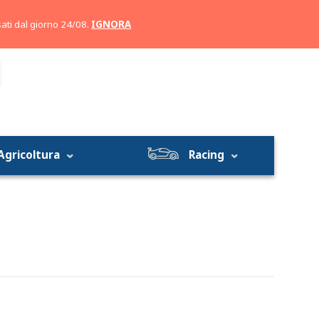
Account
Carrello
ati dal giorno 24/08.
IGNORA
Agricoltura
Racing