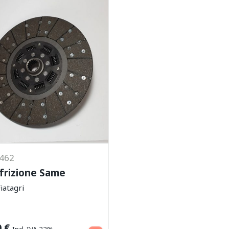
3462
 frizione Same
iatagri
Aggiungi al carrello
0
€
Incl. IVA 22%