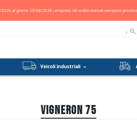
/2026 al giorno 23/08/2026 compresi. Gli ordini ricevuti verranno process
ℹ
Veicoli industriali
VIGNERON 75