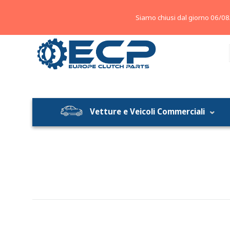
About
Contatti
Blog
Siamo chiusi dal giorno 06/08
Vetture e Veicoli Commerciali