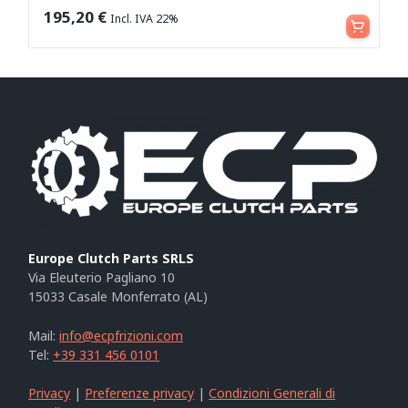
Aggiungi al carrello
195,20
€
Incl. IVA 22%
Europe Clutch Parts SRLS
Via Eleuterio Pagliano 10
15033 Casale Monferrato (AL)
Mail:
info@ecpfrizioni.com
Tel:
+39 331 456 0101
Privacy
|
Preferenze privacy
|
Condizioni Generali di