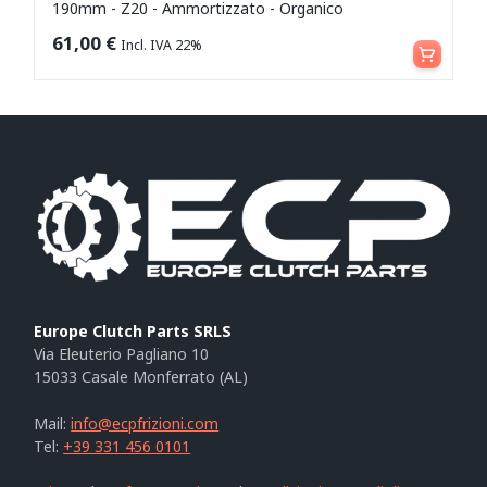
190mm - Z20 - Ammortizzato - Organico
Aggiungi al carrello
61,00
€
Incl. IVA 22%
Europe Clutch Parts SRLS
Via Eleuterio Pagliano 10
15033 Casale Monferrato (AL)
Mail:
info@ecpfrizioni.com
Tel:
+39 331 456 0101