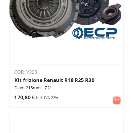
COD: Y203
Kit frizione Renault R18 R25 R30
Diam 215mm - Z21
Aggiungi al carrello
170,80
€
Incl. IVA 22%