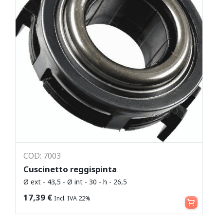
COD: 7003
Cuscinetto reggispinta
Ø ext - 43,5 - Ø int - 30 - h - 26,5
Leggi tutto
17,39
€
Incl. IVA 22%