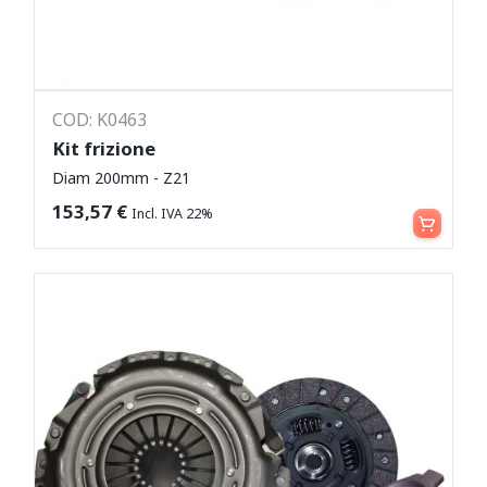
COD: K0463
Kit frizione
Diam 200mm - Z21
Leggi tutto
153,57
€
Incl. IVA 22%