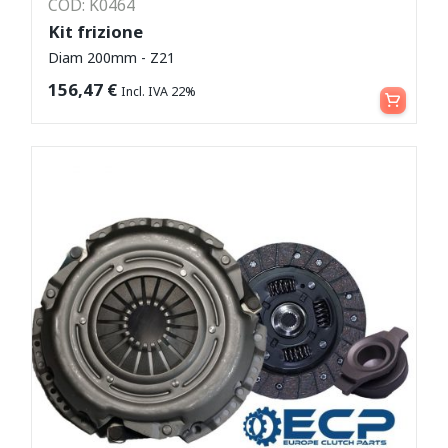
COD: K0464
Kit frizione
Diam 200mm - Z21
Leggi tutto
156,47
€
Incl. IVA 22%