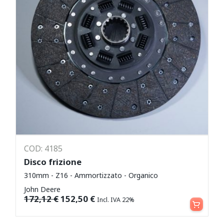
COD: 4185
Disco frizione
310mm - Z16 - Ammortizzato - Organico
John Deere
Aggiungi al carrello
172,12
€
152,50
€
Incl. IVA 22%