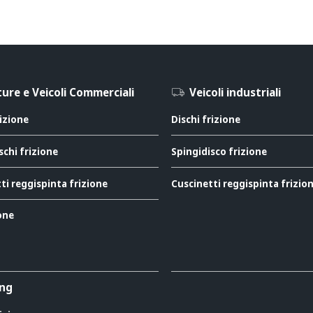
ure e Veicoli Commerciali
Veicoli industriali
rizione
Dischi frizione
schi frizione
Spingidisco frizione
ti reggispinta frizione
Cuscinetti reggispinta frizio
ione
ing