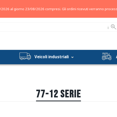
/2026 al giorno 23/08/2026 compresi. Gli ordini ricevuti verranno process
ℹ
Veicoli industriali
77-12 SERIE