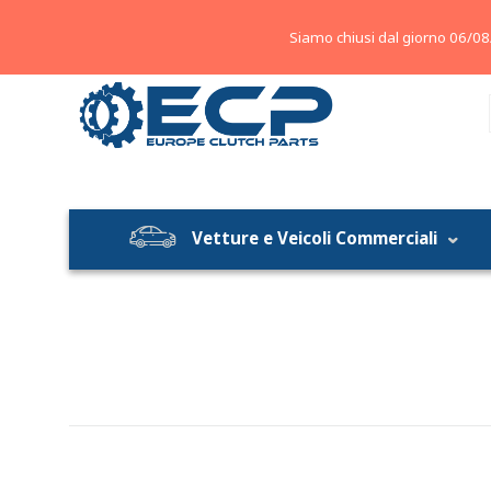
About
Contatti
Blog
Siamo chiusi dal giorno 06/08
Vetture e Veicoli Commerciali