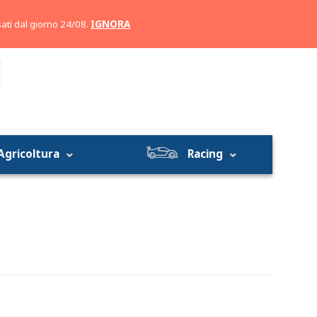
Account
Carrello
ati dal giorno 24/08.
IGNORA
Agricoltura
Racing