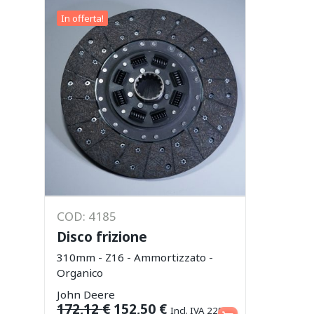
In offerta!
COD: 4185
Disco frizione
310mm - Z16 - Ammortizzato -
Organico
John Deere
Aggiungi al carrello
172,12
€
152,50
€
Incl. IVA 22%