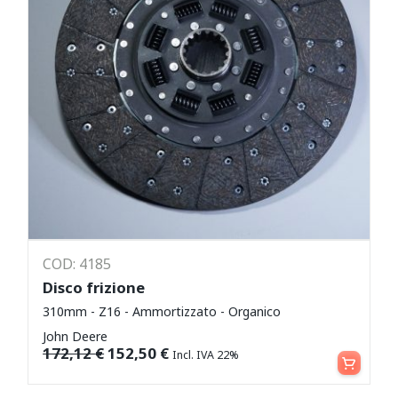
COD: 4185
Disco frizione
310mm - Z16 - Ammortizzato - Organico
John Deere
Aggiungi al carrello
172,12
€
152,50
€
Incl. IVA 22%