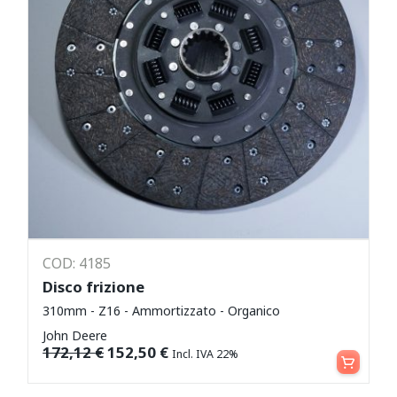
COD: 4185
Disco frizione
310mm - Z16 - Ammortizzato - Organico
John Deere
Aggiungi al carrello
172,12
€
152,50
€
Incl. IVA 22%