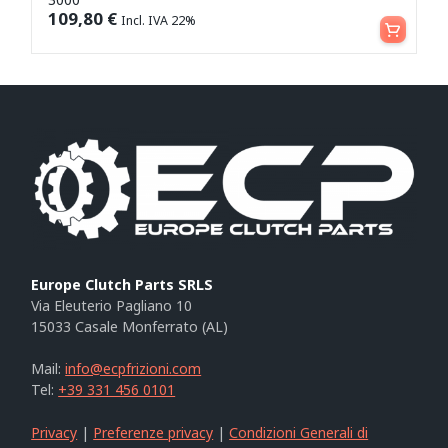
Aggiungi al carrello
109,80
€
Incl. IVA 22%
Europe Clutch Parts SRLS
Via Eleuterio Pagliano 10
15033 Casale Monferrato (AL)
Mail:
info@ecpfrizioni.com
Tel:
+39 331 456 0101
Privacy
|
Preferenze privacy
|
Condizioni Generali di