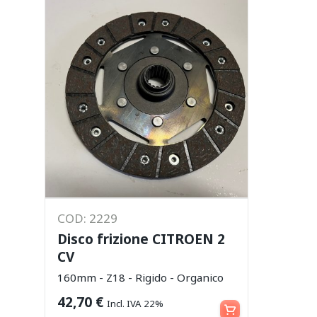
COD: 2229
Disco frizione CITROEN 2
CV
160mm - Z18 - Rigido - Organico
Aggiungi al carrello
42,70
€
Incl. IVA 22%