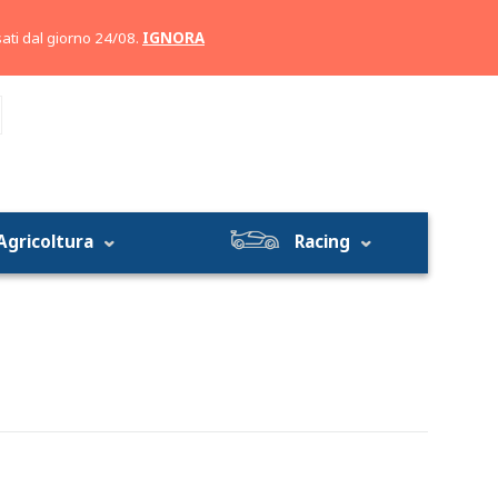
Account
Carrello
ati dal giorno 24/08.
IGNORA
Agricoltura
Racing