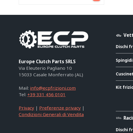
Vett
Dischi f
Spingidi
Europe Clutch Parts SRLS
Via Eleuterio Pagliano 10
Cuscinet
15033 Casale Monferrato (AL)
Kit friz
Mail:
info@ecpfrizioni.com
Tel:
+39 331 456 0101
Privacy
|
Preferenze privacy
|
Condizioni Generali di Vendita
Rac
Dischi f