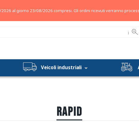
/2026 al giorno 23/08/2026 compresi. Gli ordini ricevuti verranno process
ℹ
Veicoli industriali
RAPID