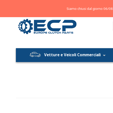
About
Contatti
Blog
Siamo chiusi dal giorno 06/08
Vetture e Veicoli Commerciali