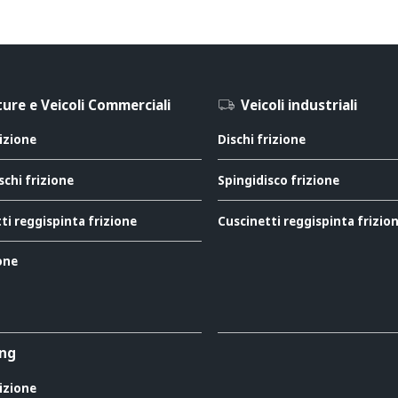
ure e Veicoli Commerciali
Veicoli industriali
rizione
Dischi frizione
schi frizione
Spingidisco frizione
ti reggispinta frizione
Cuscinetti reggispinta frizio
ione
ing
rizione