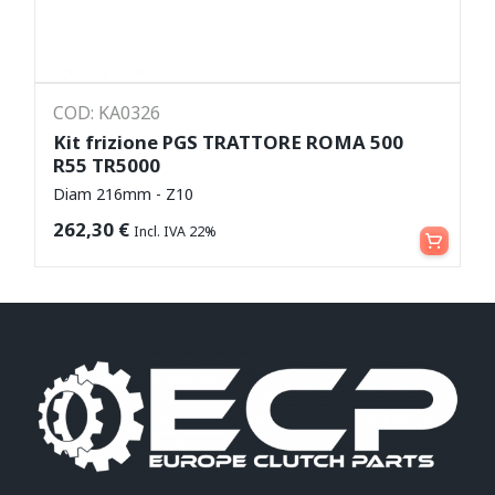
COD: KA0326
Kit frizione PGS TRATTORE ROMA 500
R55 TR5000
Diam 216mm - Z10
Aggiungi al carrello
262,30
€
Incl. IVA 22%