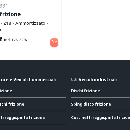
2331
frizione
 Z18 - Ammortizzato -
co
Leggi tutto
€
Incl. IVA 22%
ure e Veicoli Commerciali
Veicoli industriali
rizione
Dischi frizione
schi frizione
Spingidisco frizione
ti reggispinta frizione
Cuscinetti reggispinta frizio