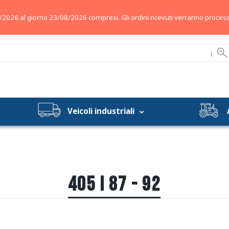
/2026 al giorno 23/08/2026 compresi. Gli ordini ricevuti verranno process
ℹ
Veicoli industriali
405 I 87 - 92