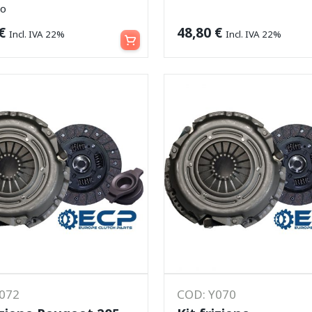
co
Aggiungi al carrello
€
48,80
€
Incl. IVA 22%
Incl. IVA 22%
Y072
COD: Y070