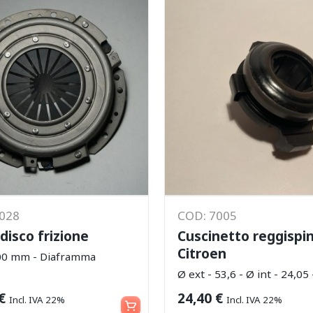
8028
COD: 7005
disco frizione
Cuscinetto reggispi
Citroen
00 mm - Diaframma
Ø ext - 53,6 - Ø int - 24,05 
Aggiungi al carrello
€
24,40
€
Incl. IVA 22%
Incl. IVA 22%