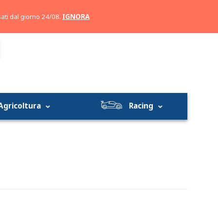
Account
Carrello
ati dal giorno 24/08.
IGNORA
Agricoltura
Racing