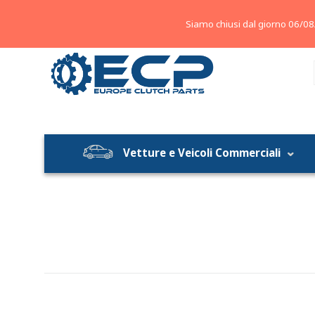
About
Contatti
Blog
Siamo chiusi dal giorno 06/08
Vetture e Veicoli Commerciali