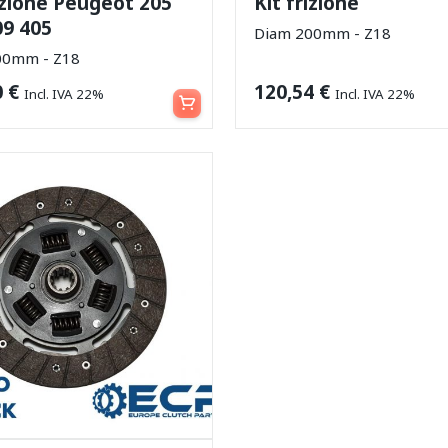
rizione Peugeot 205
Kit frizione
09 405
Diam 200mm - Z18
00mm - Z18
Aggiungi al carrello
0
€
120,54
€
Incl. IVA 22%
Incl. IVA 22%