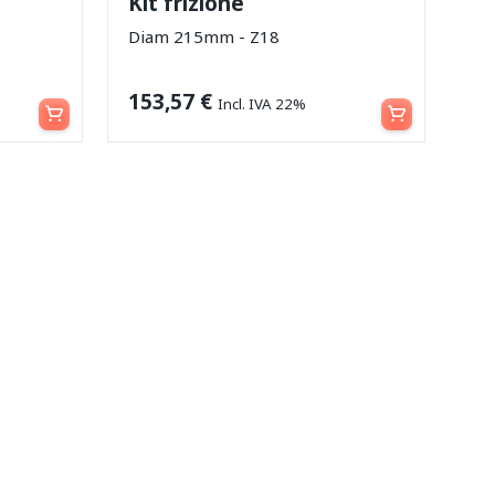
Kit frizione
Diam 215mm - Z18
Leggi tutto
Leggi tutto
153,57
€
Incl. IVA 22%