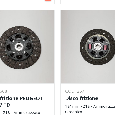
2668
COD: 2671
 frizione PEUGEOT
Disco frizione
.7 TD
181mm - Z18 - Ammortizza
Organico
 Z18 - Ammortizzato -