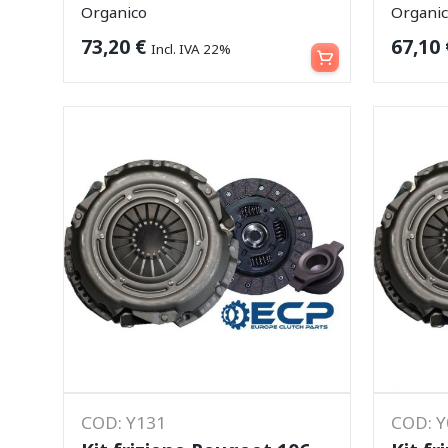
Organico
Organi
Aggiungi al carrello
73,20
€
67,10
Incl. IVA 22%
COD: Y131
COD: 