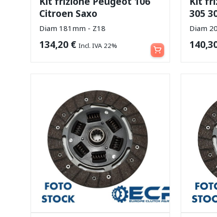
Kit frizione Peugeot 106
Kit f
Citroen Saxo
305 3
Diam 181mm - Z18
Diam 2
Aggiungi al carrello
134,20
€
140,3
Incl. IVA 22%