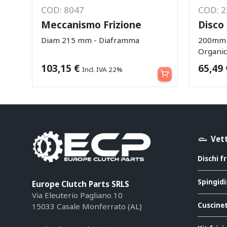
COD: 8047
COD: 
Meccanismo Frizione
Disco 
Diam 215 mm - Diaframma
200mm -
Organi
Leggi tutto
103,15
€
65,49
Incl. IVA 22%
Vett
Dischi f
Spingidi
Europe Clutch Parts SRLS
Via Eleuterio Pagliano 10
Cuscinet
15033 Casale Monferrato (AL)