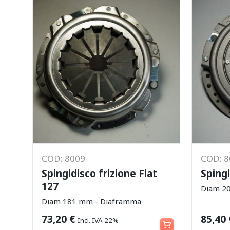
COD: 8009
COD: 
Spingidisco frizione Fiat
Spingi
127
Diam 2
Diam 181 mm - Diaframma
Aggiungi al carrello
73,20
€
85,40
Incl. IVA 22%