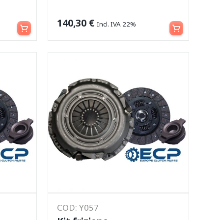
Aggiungi al carrello
Aggiungi al carrello
140,30
€
Incl. IVA 22%
COD: Y057