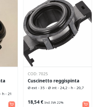
COD: 7025
nta
Cuscinetto reggispinta
Ø ext - 35 - Ø int - 24,2 - h - 20,7
- h - 21
Aggiungi al carrello
Aggiungi al carrello
18,54
€
Incl. IVA 22%