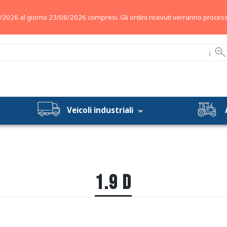
/2026 al giorno 23/08/2026 compresi. Gli ordini ricevuti verranno process
ℹ
Veicoli industriali
1.9 D