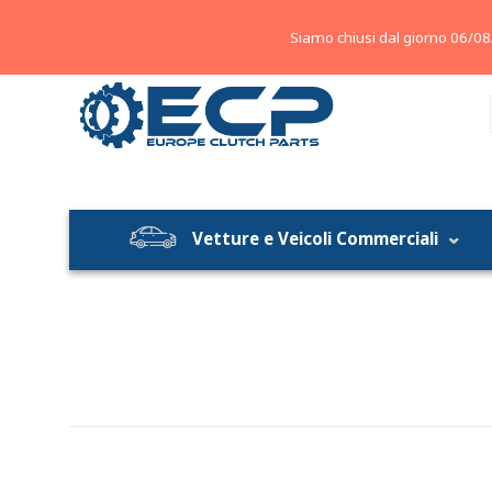
About
Contatti
Blog
Siamo chiusi dal giorno 06/08
Vetture e Veicoli Commerciali