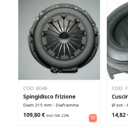
COD: 8046
COD: 
Spingidisco frizione
Cusci
Diam 215 mm - Diaframma
Ø ext - 
Aggiungi al carrello
109,80
€
14,82
Incl. IVA 22%