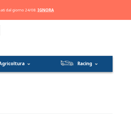
Account
Carrello
ati dal giorno 24/08.
IGNORA
Agricoltura
Racing