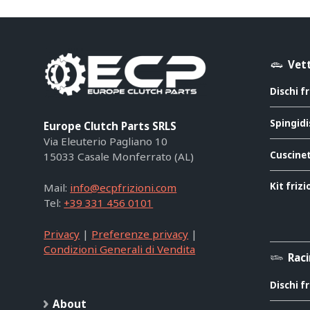
Vett
Dischi f
Spingidi
Europe Clutch Parts SRLS
Via Eleuterio Pagliano 10
Cuscinet
15033 Casale Monferrato (AL)
Kit friz
Mail:
info@ecpfrizioni.com
Tel:
+39 331 456 0101
Privacy
|
Preferenze privacy
|
Condizioni Generali di Vendita
Rac
Dischi f
About