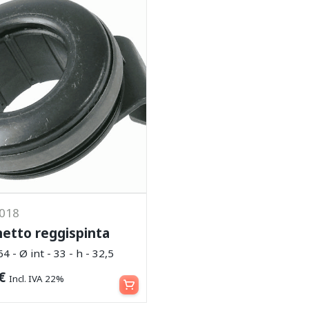
7018
netto reggispinta
64 - Ø int - 33 - h - 32,5
Leggi tutto
€
Incl. IVA 22%