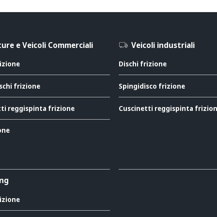
ure e Veicoli Commerciali
Veicoli industriali
rizione
Dischi frizione
schi frizione
Spingidisco frizione
ti reggispinta frizione
Cuscinetti reggispinta frizio
ione
ing
rizione