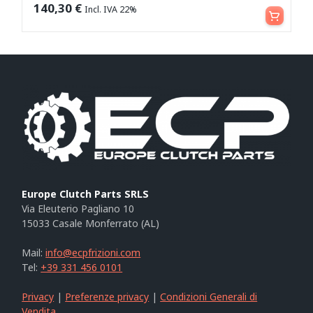
Aggiungi al carrello
140,30
€
Incl. IVA 22%
Europe Clutch Parts SRLS
Via Eleuterio Pagliano 10
15033 Casale Monferrato (AL)
Mail:
info@ecpfrizioni.com
Tel:
+39 331 456 0101
Privacy
|
Preferenze privacy
|
Condizioni Generali di
Vendita