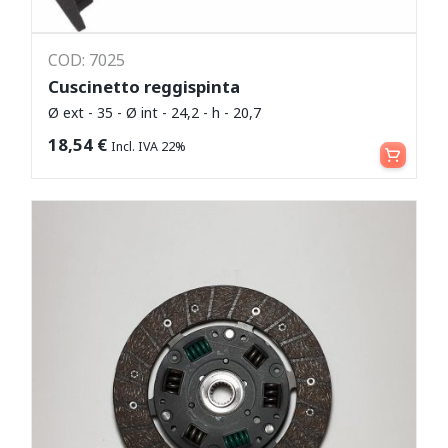
COD: 7025
Cuscinetto reggispinta
Ø ext - 35 - Ø int - 24,2 - h - 20,7
Aggiungi al carrello
18,54
€
Incl. IVA 22%