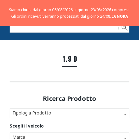
Siamo chiusi dal giorno 06/08/2026 al giorno 23/08/2026 compresi.
Gli ordini ricevuti verranno processati dal giorno 24/08.
IGNORA
ℹ
1.9 D
Tipologia Prodotto
Marca