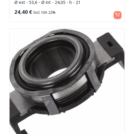
Ø ext - 53,6 - Ø int - 24,05 - h - 21
Aggiungi al carrello
24,40
€
Incl. IVA 22%