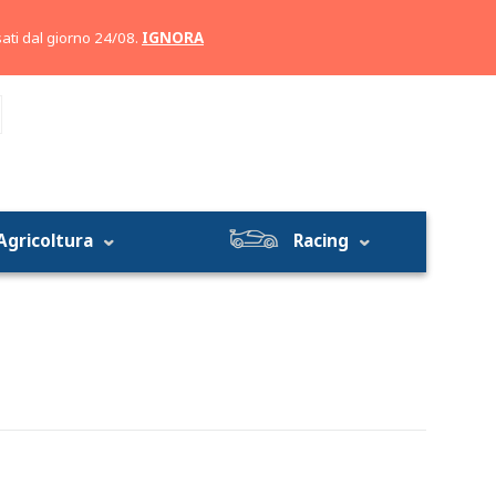
Account
Carrello
ati dal giorno 24/08.
IGNORA
Agricoltura
Racing