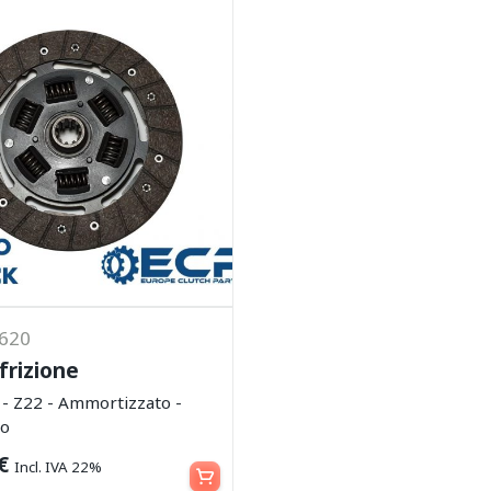
1620
frizione
 Z22 - Ammortizzato -
co
Leggi tutto
€
Incl. IVA 22%