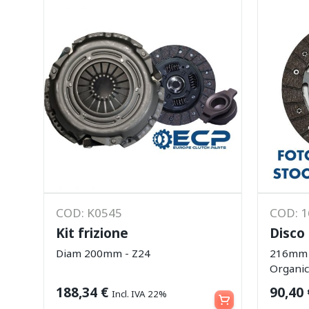
COD: K0545
COD: 
Kit frizione
Disco 
Diam 200mm - Z24
216mm -
Organi
Leggi tutto
188,34
€
90,40
Incl. IVA 22%