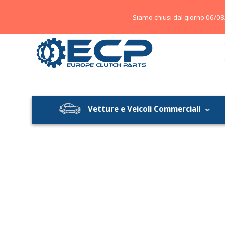
About
Contatti
Blog
Siamo chiusi dal giorno 06/08
Vetture e Veicoli Commerciali