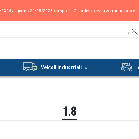
/2026 al giorno 23/08/2026 compresi. Gli ordini ricevuti verranno process
ℹ
Veicoli industriali
1.8