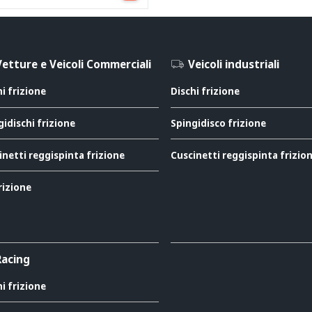
Vetture e Veicoli Commerciali
Veicoli industriali
hi frizione
Dischi frizione
gidischi frizione
Spingidisco frizione
inetti reggispinta frizione
Cuscinetti reggispinta frizio
rizione
Racing
hi frizione