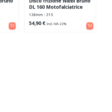
 Bruno
Disco frizione Nibbi Bruno
DL 160 Motofalciatrice
128mm - Z15
Aggiungi al carrello
Aggiungi al carrello
54,90
€
Incl. IVA 22%