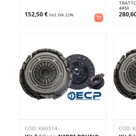
TRATTO
4RM
Aggiungi al carrello
152,50
€
280,6
Incl. IVA 22%
COD: KA0314
COD: K