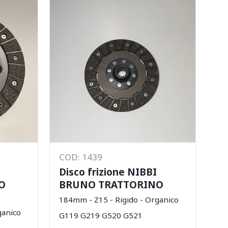
COD: 1439
Disco frizione NIBBI
O
BRUNO TRATTORINO
184mm - Z15 - Rigido - Organico
ganico
G119 G219 G520 G521