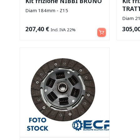
Kit frizione NIBBI BRUNO
Kit f
TRAT
Diam 184mm - Z15
Diam 2
Aggiungi al carrello
207,40
€
305,0
Incl. IVA 22%