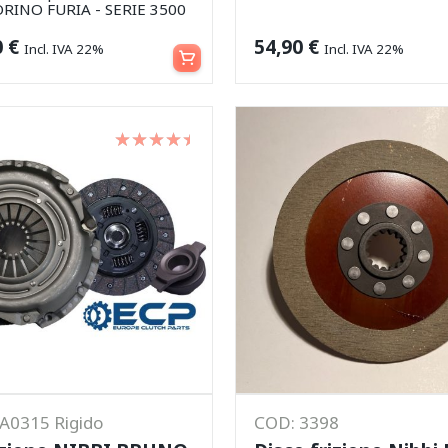
RINO FURIA - SERIE 3500
Aggiungi al carrello
0
€
54,90
€
Incl. IVA 22%
Incl. IVA 22%
Valutato
su 5
A0315 Rigido
COD: 3398