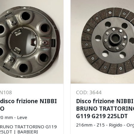
FN108
COD: 3644
idisco frizione NIBBI
Disco frizione NIBBI
NO
BRUNO TRATTORIN
G119 G219 225LDT
20 mm - Leve
216mm - Z15 - Rigido - Or
BRUNO TRATTORINO G119
25LDT | BARBIERI