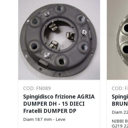
COD: FN089
COD: 
Spingidisco frizione AGRIA
Sping
DUMPER DH - 15 DIECI
BRU
Fratelli DUMPER DP
Diam 2
Diam 187 mm - Leve
NIBBI 
G219 2