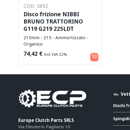
COD: 3892
Disco frizione NIBBI
BRUNO TRATTORINO
G119 G219 225LDT
215mm - Z15 - Ammortizzato -
Organico
Leggi tutto
74,42
€
Incl. IVA 22%
Vett
Dischi f
Spingidi
Europe Clutch Parts SRLS
Via Eleuterio Pagliano 10