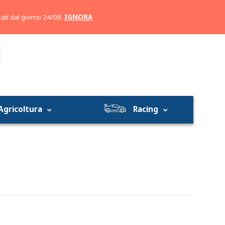
Account
Carrello
ati dal giorno 24/08.
IGNORA
Agricoltura
Racing