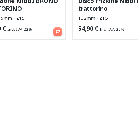
rizione NIBBI BRUNO
Disco frizione Nibbi
TORINO
trattorino
15mm - Z15
132mm - Z15
Aggiungi al carrello
0
€
54,90
€
Incl. IVA 22%
Incl. IVA 22%