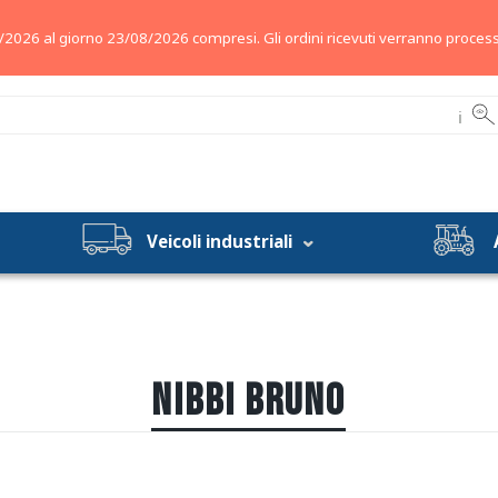
/2026 al giorno 23/08/2026 compresi. Gli ordini ricevuti verranno process
ℹ
Veicoli industriali
NIBBI BRUNO