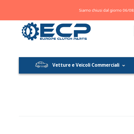
About
Contatti
Blog
Siamo chiusi dal giorno 06/08
Vetture e Veicoli Commerciali