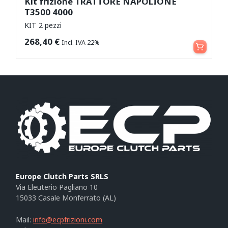
Kit frizione TRATTORE NAPOLIONE
T3500 4000
KIT 2 pezzi
Aggiungi al carrello
268,40
€
Incl. IVA 22%
Europe Clutch Parts SRLS
Via Eleuterio Pagliano 10
15033 Casale Monferrato (AL)
Mail:
info@ecpfrizioni.com