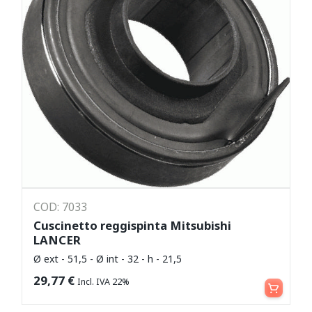
COD: 7033
Cuscinetto reggispinta Mitsubishi
LANCER
Ø ext - 51,5 - Ø int - 32 - h - 21,5
Aggiungi al carrello
29,77
€
Incl. IVA 22%