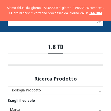
Siamo chiusi dal giorno 06/08/2026 al giorno 23/08/2026 compresi.
Gli ordini ricevuti verranno processati dal giorno 24/08.
IGNORA
ℹ
1.8 TD
Tipologia Prodotto
Marca