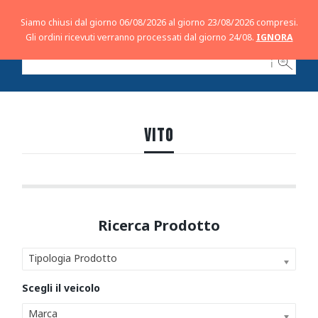
Siamo chiusi dal giorno 06/08/2026 al giorno 23/08/2026 compresi.
Gli ordini ricevuti verranno processati dal giorno 24/08.
IGNORA
ℹ
VITO
Tipologia Prodotto
Marca