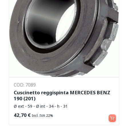
COD: 7089
Cuscinetto reggispinta MERCEDES BENZ
190 (201)
Ø ext - 59 - Ø int - 34 - h - 31
Aggiungi al carrello
42,70
€
Incl. IVA 22%