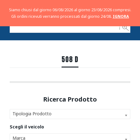
Siamo chiusi dal giorno 06/08/2026 al giorno 23/08/2026 compresi.
Gli ordini ricevuti verranno processati dal giorno 24/08.
IGNORA
ℹ
508 D
Tipologia Prodotto
Marca