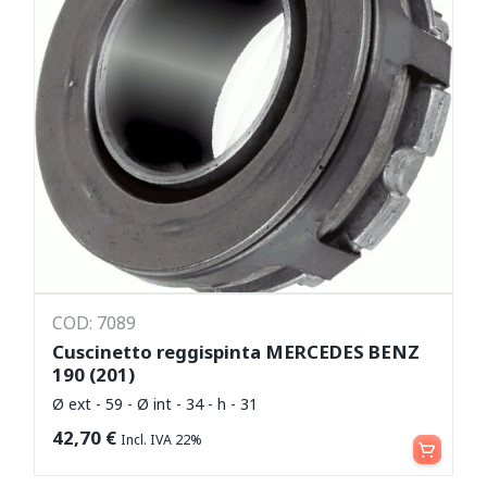
COD: 7089
Cuscinetto reggispinta MERCEDES BENZ
190 (201)
Ø ext - 59 - Ø int - 34 - h - 31
Aggiungi al carrello
42,70
€
Incl. IVA 22%