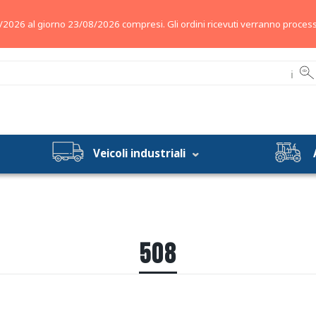
/2026 al giorno 23/08/2026 compresi. Gli ordini ricevuti verranno process
ℹ
Veicoli industriali
508