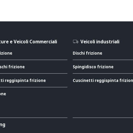
ure e Veicoli Commerciali
Veicoli industriali
rizione
Dischi frizione
schi frizione
Spingidisco frizione
ti reggispinta frizione
Cuscinetti reggispinta frizio
ione
ing