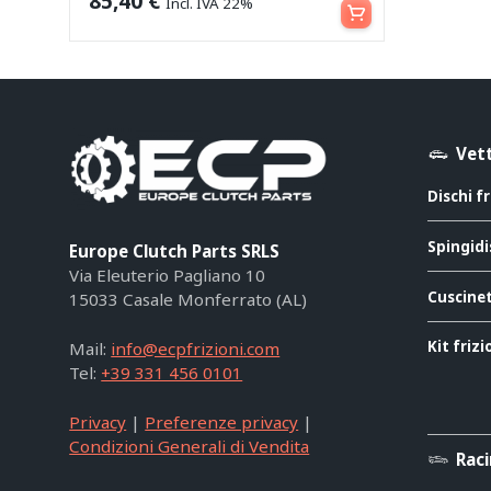
85,40
€
Incl. IVA 22%
Vett
Dischi f
Spingidi
Europe Clutch Parts SRLS
Via Eleuterio Pagliano 10
Cuscinet
15033 Casale Monferrato (AL)
Kit friz
Mail:
info@ecpfrizioni.com
Tel:
+39 331 456 0101
Privacy
|
Preferenze privacy
|
Condizioni Generali di Vendita
Rac