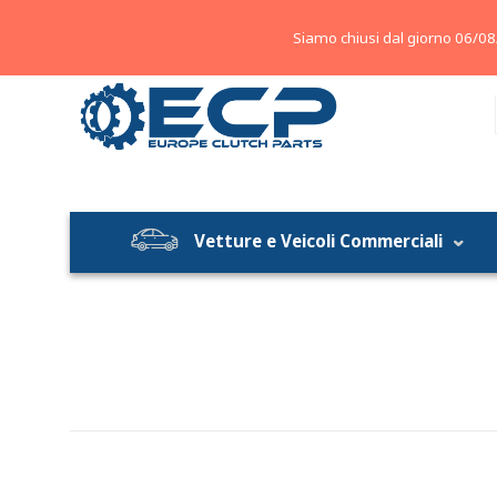
About
Contatti
Blog
Siamo chiusi dal giorno 06/08
Vetture e Veicoli Commerciali