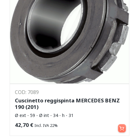
COD: 7089
Cuscinetto reggispinta MERCEDES BENZ
190 (201)
Ø ext - 59 - Ø int - 34 - h - 31
Aggiungi al carrello
42,70
€
Incl. IVA 22%