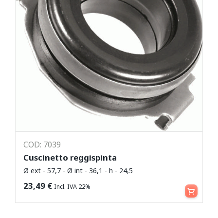
COD: 7039
Cuscinetto reggispinta
Ø ext - 57,7 - Ø int - 36,1 - h - 24,5
Leggi tutto
23,49
€
Incl. IVA 22%