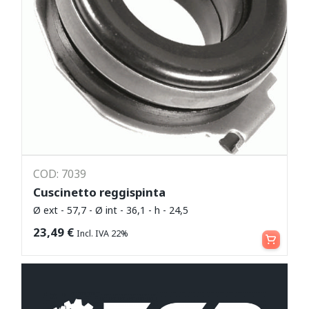
COD: 7039
Cuscinetto reggispinta
Ø ext - 57,7 - Ø int - 36,1 - h - 24,5
Leggi tutto
23,49
€
Incl. IVA 22%