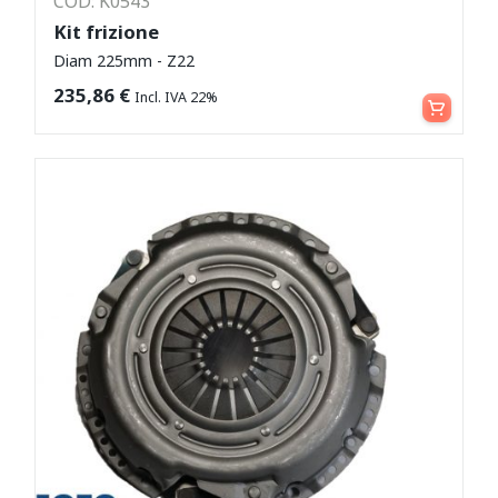
COD: K0543
Kit frizione
Diam 225mm - Z22
Leggi tutto
235,86
€
Incl. IVA 22%