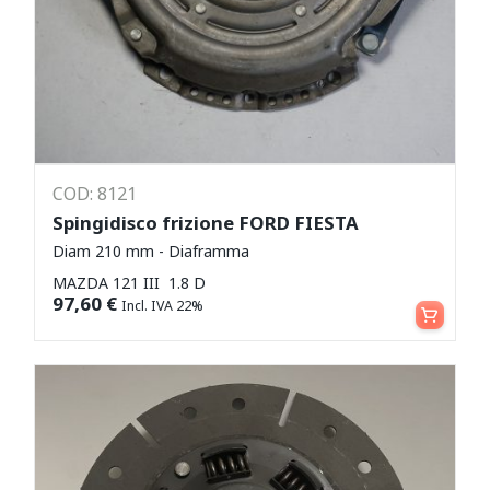
COD: 8121
Spingidisco frizione FORD FIESTA
Diam 210 mm - Diaframma
MAZDA 121 III 1.8 D
Aggiungi al carrello
97,60
€
Incl. IVA 22%