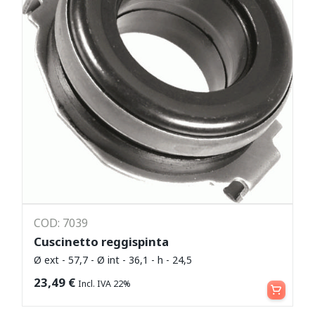
COD: 7039
Cuscinetto reggispinta
Ø ext - 57,7 - Ø int - 36,1 - h - 24,5
Leggi tutto
23,49
€
Incl. IVA 22%