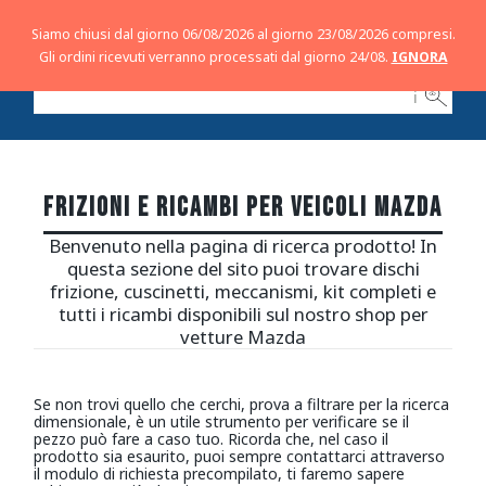
Siamo chiusi dal giorno 06/08/2026 al giorno 23/08/2026 compresi.
Gli ordini ricevuti verranno processati dal giorno 24/08.
IGNORA
ℹ
FRIZIONI E RICAMBI
PER VEICOLI MAZDA
Benvenuto nella pagina di ricerca prodotto! In
questa sezione del sito puoi trovare dischi
frizione, cuscinetti, meccanismi, kit completi e
tutti i ricambi disponibili sul nostro shop per
vetture Mazda
Se non trovi quello che cerchi, prova a filtrare per la ricerca
dimensionale, è un utile strumento per verificare se il
pezzo può fare a caso tuo. Ricorda che, nel caso il
prodotto sia esaurito, puoi sempre contattarci attraverso
il modulo di richiesta precompilato, ti faremo sapere