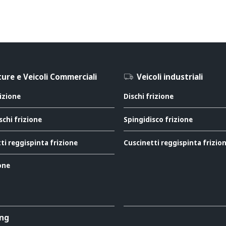
ure e Veicoli Commerciali
Veicoli industriali
rizione
Dischi frizione
schi frizione
Spingidisco frizione
ti reggispinta frizione
Cuscinetti reggispinta frizio
ione
ing