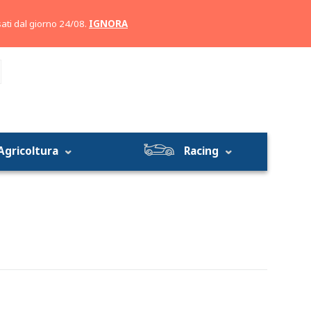
Account
Carrello
ati dal giorno 24/08.
IGNORA
Agricoltura
Racing