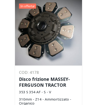
In offerta!
COD: 4178
Disco frizione MASSEY-
FERGUSON TRACTOR
353 S 354 AF - S - V
310mm - Z14 - Ammortizzato -
Organico