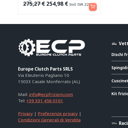
Aggiungi al carrello
275,27
€
254,98
€
Incl. IVA 22%
Vett
Dischi f
Spingidi
Europe Clutch Parts SRLS
Via Eleuterio Pagliano 10
Cuscinet
15033 Casale Monferrato (AL)
Kit friz
Mail:
info@ecpfrizioni.com
Tel:
+39 331 456 0101
Privacy
|
Preferenze privacy
|
Condizioni Generali di Vendita
Rac