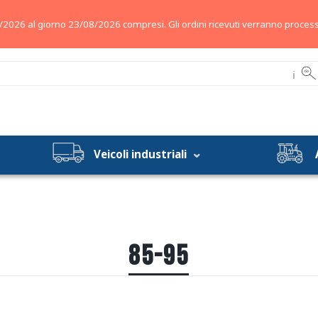
/2026 al giorno 23/08/2026 compresi. Gli ordini ricevuti verranno process
ℹ
Veicoli industriali
85-95