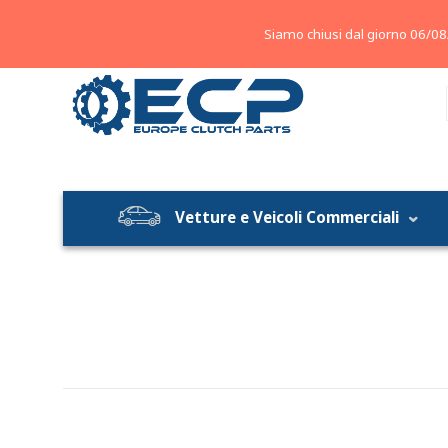
About
Contatti
Blog
Siamo chiusi dal giorno 06/08
Vetture e Veicoli Commerciali