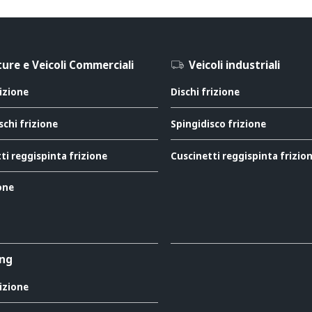
ure e Veicoli Commerciali
Veicoli industriali
rizione
Dischi frizione
schi frizione
Spingidisco frizione
ti reggispinta frizione
Cuscinetti reggispinta frizio
ione
ing
rizione