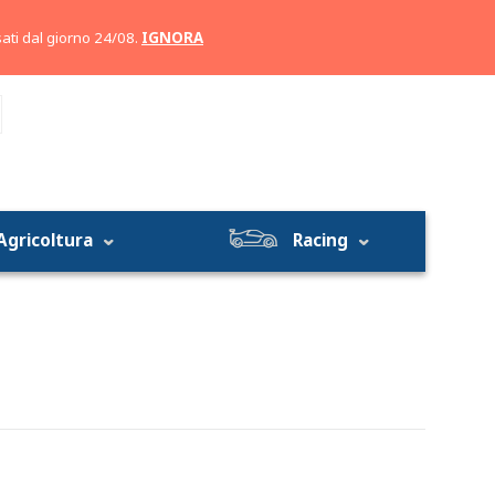
Account
Carrello
ati dal giorno 24/08.
IGNORA
Agricoltura
Racing