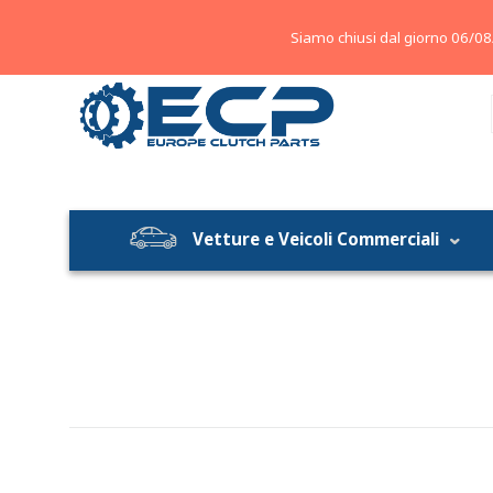
About
Contatti
Blog
Siamo chiusi dal giorno 06/08
Vetture e Veicoli Commerciali