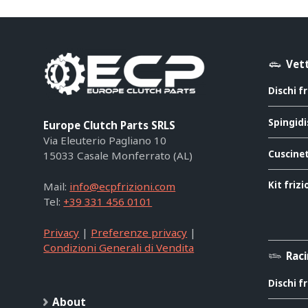
Vett
Dischi f
Spingidi
Europe Clutch Parts SRLS
Via Eleuterio Pagliano 10
Cuscinet
15033 Casale Monferrato (AL)
Kit friz
Mail:
info@ecpfrizioni.com
Tel:
+39 331 456 0101
Privacy
|
Preferenze privacy
|
Condizioni Generali di Vendita
Rac
Dischi f
About