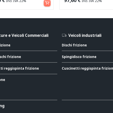
0
€
97,60
€
Incl. IVA 22%
Incl. IVA 22%
ure e Veicoli Commerciali
Veicoli industriali
rizione
Dischi frizione
schi frizione
Spingidisco frizione
ti reggispinta frizione
Cuscinetti reggispinta frizio
ione
ing