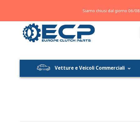
About
Contatti
Blog
Siamo chiusi dal giorno 06/08
Vetture e Veicoli Commerciali