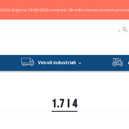
/2026 al giorno 23/08/2026 compresi. Gli ordini ricevuti verranno process
ℹ
Veicoli industriali
1.7 I 4