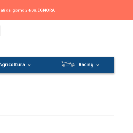
Account
Carrello
ati dal giorno 24/08.
IGNORA
Agricoltura
Racing