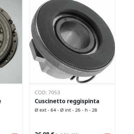
COD: 7053
e
Cuscinetto reggispinta
Ø ext - 64 - Ø int - 26 - h - 28
Leggi tutto
Leggi tutto