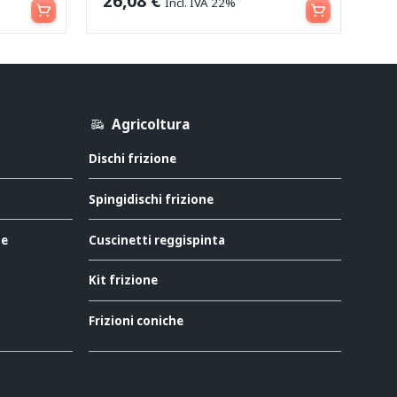
26,08
€
Incl. IVA 22%
Agricoltura
Dischi frizione
Spingidischi frizione
ne
Cuscinetti reggispinta
Kit frizione
Frizioni coniche