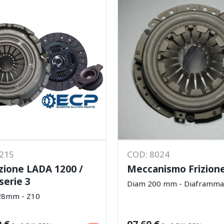
Y215
COD: 8024
izione LADA 1200 /
Meccanismo Frizion
erie 3
Diam 200 mm - Diaframma
28mm - Z10
Aggiungi al carrello