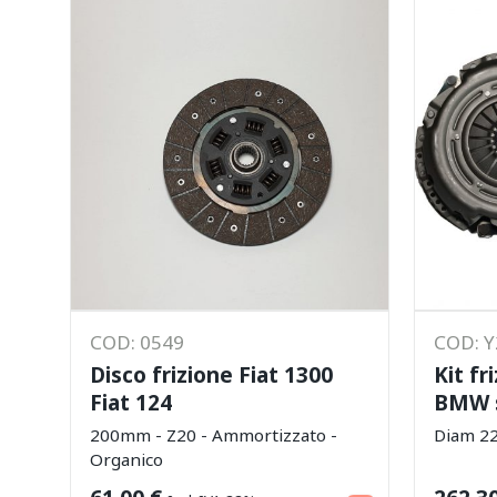
COD: 0549
COD: 
Disco frizione Fiat 1300
Kit fr
Fiat 124
BMW s
200mm - Z20 - Ammortizzato -
Diam 2
Organico
Aggiungi al carrello