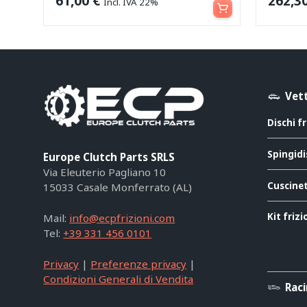
61,00
€
262,3
Incl. IVA 22%
Vett
Dischi f
Spingidi
Europe Clutch Parts SRLS
Via Eleuterio Pagliano 10
Cuscinet
15033 Casale Monferrato (AL)
Kit friz
Mail:
info@ecpfrizioni.com
Tel:
+39 331 456 0101
Privacy
|
Preferenze privacy
|
Condizioni Generali di Vendita
Rac