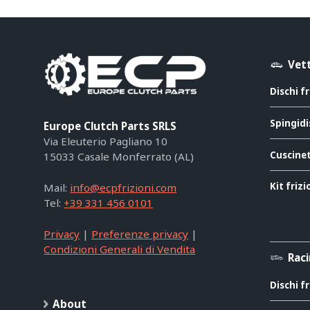
Vett
Dischi f
Spingidi
Europe Clutch Parts SRLS
Via Eleuterio Pagliano 10
Cuscinet
15033 Casale Monferrato (AL)
Kit friz
Mail:
info@ecpfrizioni.com
Tel:
+39 331 456 0101
Privacy
|
Preferenze privacy
|
Condizioni Generali di Vendita
Rac
Dischi f
About