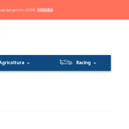
Account
Carrello
ati dal giorno 24/08.
IGNORA
Agricoltura
Racing