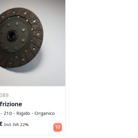
1089
frizione
 Z10 - Rigido - Organico
Aggiungi al carrello
€
Incl. IVA 22%