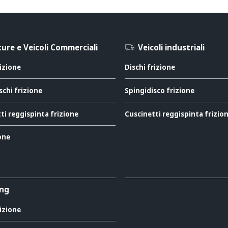
ure e Veicoli Commerciali
Veicoli industriali
rizione
Dischi frizione
schi frizione
Spingidisco frizione
ti reggispinta frizione
Cuscinetti reggispinta frizio
ione
ing
rizione