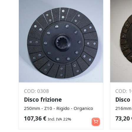
COD: 0308
COD: 
Disco frizione
Disco 
250mm - Z10 - Rigido - Organico
216mm -
Aggiungi al carrello
107,36
€
73,20
Incl. IVA 22%