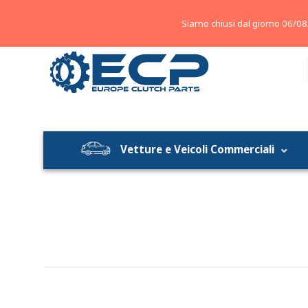
About
Contatti
Blog
Siamo chiusi dal giorno 06/08
Vetture e Veicoli Commerciali