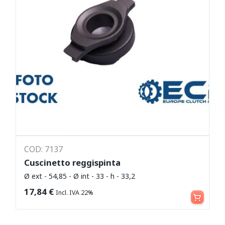
COD: 7137
Cuscinetto reggispinta
Ø ext - 54,85 - Ø int - 33 - h - 33,2
Leggi tutto
17,84
€
Incl. IVA 22%