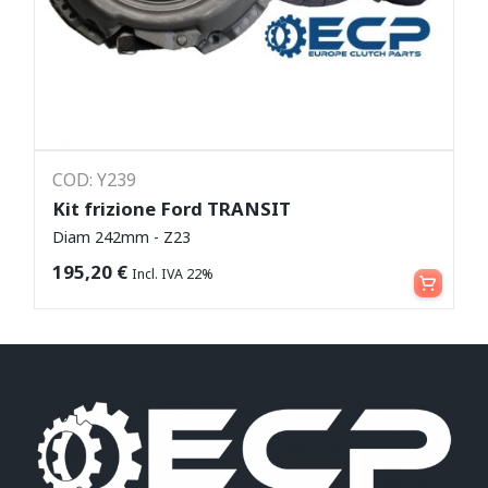
COD: Y239
Kit frizione Ford TRANSIT
Diam 242mm - Z23
Aggiungi al carrello
195,20
€
Incl. IVA 22%