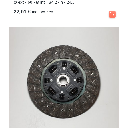
Ø ext - 60 - Ø int - 34,2 - h - 24,5
Aggiungi al carrello
22,61
€
Incl. IVA 22%