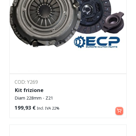
COD: Y269
Kit frizione
Diam 228mm - Z21
Leggi tutto
199,93
€
Incl. IVA 22%