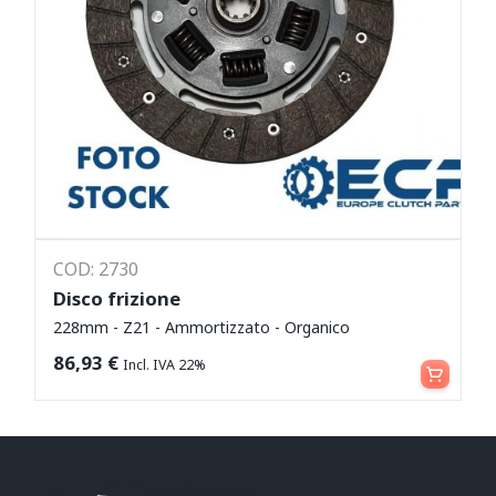
COD: 2730
Disco frizione
228mm - Z21 - Ammortizzato - Organico
Leggi tutto
86,93
€
Incl. IVA 22%