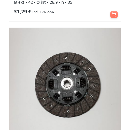
Ø ext - 42 - Ø int - 26,9 - h - 35
Aggiungi al carrello
31,29
€
Incl. IVA 22%