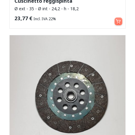
Cuscinetto reggispinta
Ø ext - 35 - Ø int - 24,2 - h - 18,2
Aggiungi al carrello
23,77
€
Incl. IVA 22%