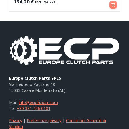
Aggiungi al carrello
134,20
€
Incl. IVA 22%
Europe Clutch Parts SRLS
Via Eleuterio Pagliano 10
15033 Casale Monferrato (AL)
Mail:
info@ecpfrizioni.com
Tel:
+39 331 456 0101
Privacy
|
Preferenze privacy
|
Condizioni Generali di
Vendita