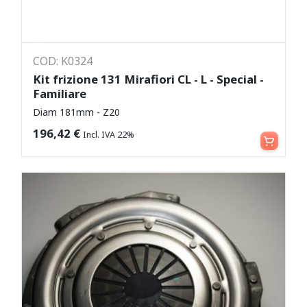
COD: K0324
Kit frizione 131 Mirafiori CL - L - Special -
Familiare
Diam 181mm - Z20
Aggiungi al carrello
196,42
€
Incl. IVA 22%