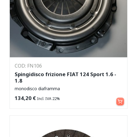
COD: FN106
Spingidisco frizione FIAT 124 Sport 1.6 -
1.8
monodisco diaframma
Aggiungi al carrello
134,20
€
Incl. IVA 22%