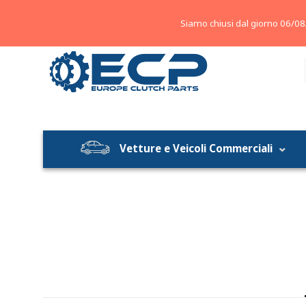
About
Contatti
Blog
Siamo chiusi dal giorno 06/08
Vetture e Veicoli Commerciali