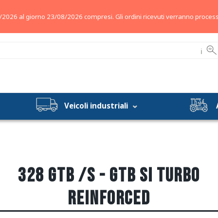
/2026 al giorno 23/08/2026 compresi. Gli ordini ricevuti verranno process
ℹ
Veicoli industriali
328 GTB /S - GTB SI TURBO
REINFORCED