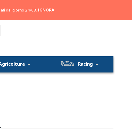
Account
Carrello
ati dal giorno 24/08.
IGNORA
Agricoltura
Racing