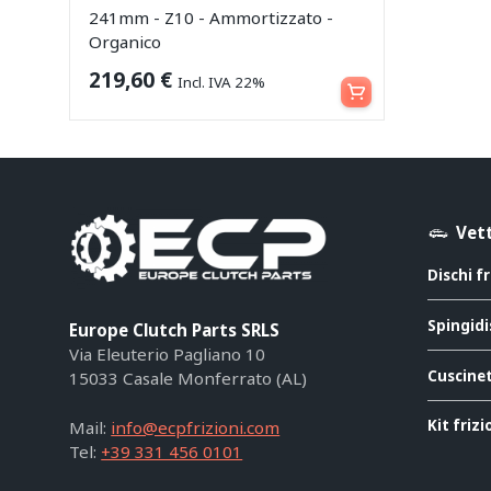
241mm - Z10 - Ammortizzato -
Organico
Aggiungi al carrello
219,60
€
Incl. IVA 22%
Vett
Dischi f
Spingidi
Europe Clutch Parts SRLS
Via Eleuterio Pagliano 10
Cuscinet
15033 Casale Monferrato (AL)
Kit friz
Mail:
info@ecpfrizioni.com
Tel:
+39 331 456 0101