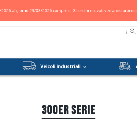
/2026 al giorno 23/08/2026 compresi. Gli ordini ricevuti verranno process
ℹ
Veicoli industriali
300ER SERIE