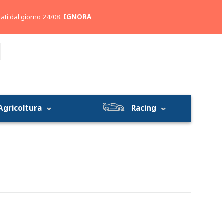
Account
Carrello
ati dal giorno 24/08.
IGNORA
Agricoltura
Racing