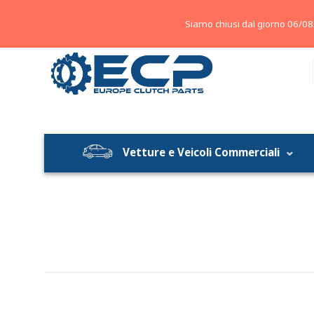
About
Contatti
Blog
Siamo chiusi dal giorno 06/08
Vetture e Veicoli Commerciali