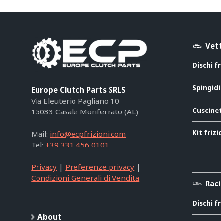
Vett
Dischi f
Spingidi
Europe Clutch Parts SRLS
Via Eleuterio Pagliano 10
Cuscinet
15033 Casale Monferrato (AL)
Kit friz
Mail:
info@ecpfrizioni.com
Tel:
+39 331 456 0101
Privacy
|
Preferenze privacy
|
Condizioni Generali di Vendita
Rac
Dischi f
About