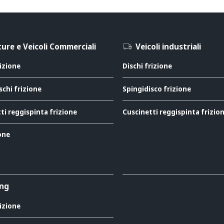
ure e Veicoli Commerciali
Veicoli industriali
rizione
Dischi frizione
schi frizione
Spingidisco frizione
ti reggispinta frizione
Cuscinetti reggispinta frizio
ione
ing
rizione