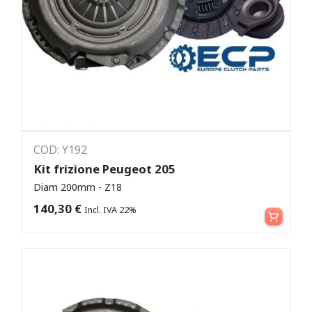
COD: Y192
Kit frizione Peugeot 205
Diam 200mm - Z18
Aggiungi al carrello
140,30
€
Incl. IVA 22%