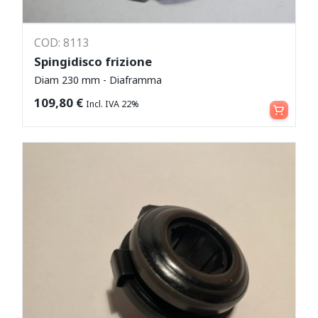
COD: 8113
Spingidisco frizione
Diam 230 mm - Diaframma
Aggiungi al carrello
109,80
€
Incl. IVA 22%