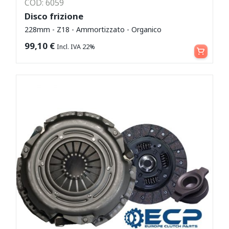
COD: 6059
Disco frizione
228mm - Z18 - Ammortizzato - Organico
Aggiungi al carrello
99,10
€
Incl. IVA 22%