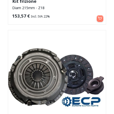
Kit frizione
Diam 215mm - Z18
Leggi tutto
153,57
€
Incl. IVA 22%