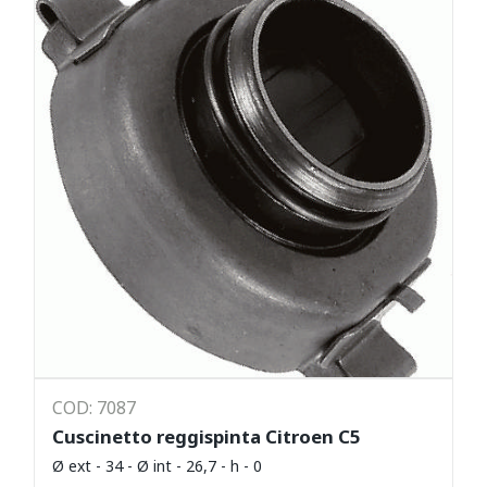
COD: 7087
Cuscinetto reggispinta Citroen C5
Ø ext - 34 - Ø int - 26,7 - h - 0