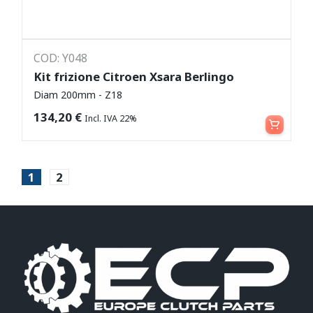
COD: Y048
Kit frizione Citroen Xsara Berlingo
Diam 200mm - Z18
Aggiungi al carrello
134,20
€
Incl. IVA 22%
1
2